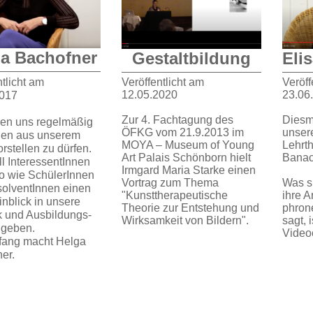
ga Bachofner
Gestaltbildung
Eli
Veröffentlicht am
Veröff
ntlicht am
12.05.2020
23.06
2017
Zur 4. Fachtagung des
Diesm
uen uns regelmäßig
ÖFKG vom 21.9.2013 im
unser
en aus unserem
MOYA – Museum of Young
Lehrt
rstellen zu dürfen.
Art Palais Schönborn hielt
Banac
ll InteressentInnen
Irmgard Maria Starke einen
 wie SchülerInnen
Vortrag zum Thema
Was si
olventInnen einen
"Kunsttherapeutische
ihre A
inblick in unsere
Theorie zur Entstehung und
phron
k und Ausbildungs-
Wirksamkeit von Bildern".
sagt, 
r geben.
Video
fang macht Helga
er.