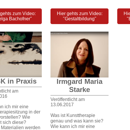
 gehts zum Video:
Hier gehts zum Video:
Hi
elga Bachofner"
"Gestaltbildung"
"
K in Praxis
Irmgard Maria
Starke
ntlicht am
2016
Veröffentlicht am
13.06.2017
n ich mir eine
erapiesitzung in der
Was ist Kunsttherapie
vorstellen? Wie
genau und was kann sie?
t sich diese?
Wie kann ich mir eine
Materialien werden