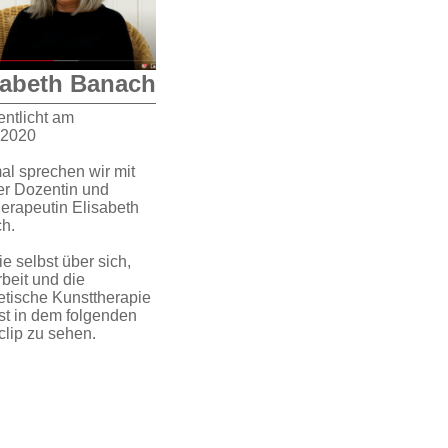
sabeth Banach
entlicht am
.2020
al sprechen wir mit
er Dozentin und
herapeutin Elisabeth
h.
e selbst über sich,
rbeit und die
etische Kunsttherapie
ist in dem folgenden
clip zu sehen.