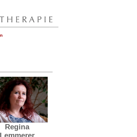
rn
Regina
Lemmerer