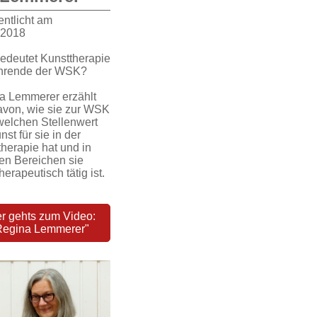
entlicht am
.2018
edeutet Kunsttherapie
ehrende der WSK?
a Lemmerer erzählt
avon, wie sie zur WSK
welchen Stellenwert
nst für sie in der
herapie hat und in
en Bereichen sie
herapeutisch tätig ist.
er gehts zum Video:
Regina Lemmerer"