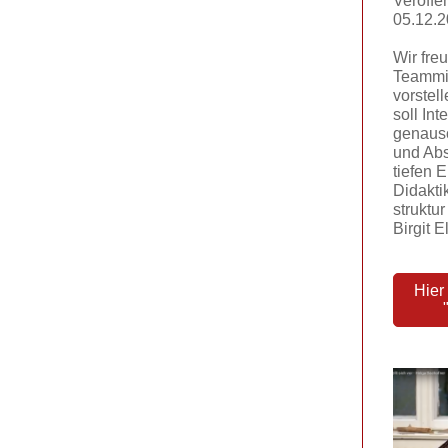
Veröffe
05.12.
Wir fre
Teammi
vorstell
soll In
genauso
und Abs
tiefen E
Didakti
struktu
Birgit 
Hier