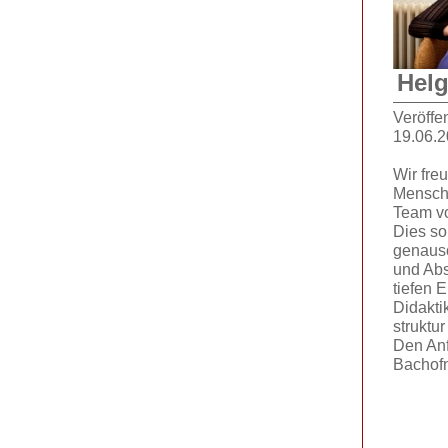
Hel
Veröffe
19.06.
Wir fre
Mensch
Team vo
Dies so
genauso
und Abs
tiefen E
Didakti
struktu
Den An
Bachofn