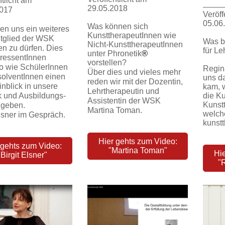
ntlicht am
29.05.2018
2017
Veröff
05.06
Was können sich
uen uns ein weiteres
KunsttherapeutInnen wie
tglied der WSK
Was b
Nicht-KunsttherapeutInnen
en zu dürfen. Dies
für L
unter Phronetik
®
teressentInnen
vorstellen?
 wie SchülerInnen
Regin
Über dies und vieles mehr
olventInnen einen
uns d
reden wir mit der Dozentin,
inblick in unsere
kam, 
Lehrtherapeutin und
die Ku
k und Ausbildungs-
Assistentin der WSK
Kunstt
r geben.
Martina Toman.
welch
Elsner im Gespräch.
kunstt
Hier gehts zum Video:
 gehts zum Video:
"Martina Toman"
Hi
"Birgit Elsner"
"