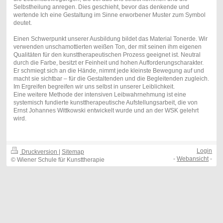
Selbstheilung anregen. Dies geschieht, bevor das denkende und
wertende Ich eine Gestaltung im Sinne erworbener Muster zum Symbol
deutet.
Einen Schwerpunkt unserer Ausbildung bildet das Material Tonerde. Wir
verwenden unschamottierten weißen Ton, der mit seinen ihm eigenen
Qualitäten für den kunsttherapeutischen Prozess geeignet ist. Neutral
durch die Farbe, besitzt er Feinheit und hohen Aufforderungscharakter.
Er schmiegt sich an die Hände, nimmt jede kleinste Bewegung auf und
macht sie sichtbar – für die Gestaltenden und die Begleitenden zugleich.
Im Ergreifen begreifen wir uns selbst in unserer Leiblichkeit.
Eine weitere Methode der intensiven Leibwahrnehmung ist eine
systemisch fundierte kunsttherapeutische Aufstellungsarbeit, die von
Ernst Johannes Wittkowski entwickelt wurde und an der WSK gelehrt
wird.
Login
Druckversion
|
Sitemap
-
Webansicht
-
© Wiener Schule für Kunsttherapie