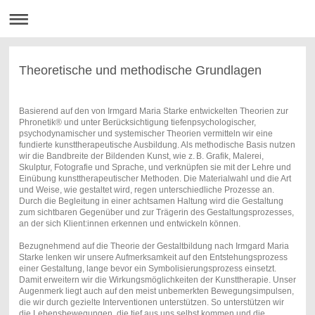
Theoretische und methodische Grundlagen
Basierend auf den von Irmgard Maria Starke entwickelten Theorien zur
Phronetik® und unter Berücksichtigung tiefenpsychologischer,
psychodynamischer und systemischer Theorien vermitteln wir eine
fundierte kunsttherapeutische Ausbildung. Als methodische Basis nutzen
wir die Bandbreite der Bildenden Kunst, wie z. B. Grafik, Malerei,
Skulptur, Fotografie und Sprache, und verknüpfen sie mit der Lehre und
Einübung kunsttherapeutischer Methoden. Die Materialwahl und die Art
und Weise, wie gestaltet wird, regen unterschiedliche Prozesse an.
Durch die Begleitung in einer achtsamen Haltung wird die Gestaltung
zum sichtbaren Gegenüber und zur Trägerin des Gestaltungsprozesses,
an der sich Klient:innen erkennen und entwickeln können.
Bezugnehmend auf die Theorie der Gestaltbildung nach Irmgard Maria
Starke lenken wir unsere Aufmerksamkeit auf den Entstehungsprozess
einer Gestaltung, lange bevor ein Symbolisierungsprozess einsetzt.
Damit erweitern wir die Wirkungsmöglichkeiten der Kunsttherapie. Unser
Augenmerk liegt auch auf den meist unbemerkten Bewegungsimpulsen,
die wir durch gezielte Interventionen unterstützen. So unterstützen wir
die Lebensbewegungen, die tief aus uns selbst kommen und die