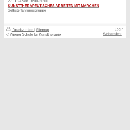
27.11.24 von 18:00-20:00
KUNSTTHERAPEUTISCHES ARBEITEN MIT MÄRCHEN
Selbsterfahrungsgruppe
Login
Druckversion
|
Sitemap
-
Webansicht
-
© Wiener Schule für Kunsttherapie