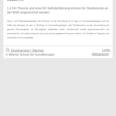
1,4 EH Theorie und eine EH Selbsterfahrung können für Studierende an
der WSK angerechnet werden
Storno- und Haftungsbedingungen: Bei Rücktritt von der Anmeldung ab 14 Tage vor Veranstaltungsbeginn wird die
Hälfte des Betrages, ab dem 3. Werktag vor Veranstaltungsbeginn oder Nichtteilnahme an der Veranstaltung die
gesamte Seminargebühr als Stornogebühr einbehalten. Jede/r Teilnehmer/In handelt eigenverantwortlich und
entscheidet für sich selbst inwieweit er/sie sich auf die angebotene Prozesse einlässt. Für Schäden an Eigentum und
Gesundheit wird nicht gehaftet
Login
Druckversion
|
Sitemap
-
Webansicht
-
© Wiener Schule für Kunsttherapie