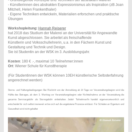
- Künstlerinnen des abstrakten Expressionismus als Inspiration (zB Joan
Mitchell, Helen Frankenthaler)
- Eigene Techniken entwickeln, Materialien erforschen und praktische
Übungen
Workshopleitung:
Hannah Reiserer
hat 2018 das Studium der Malerei an der Universität für Angewandte
Kunst abgeschlossen. Sie arbeitet als freischaffende
Künstlerin und Volksschullehrerin, u.a. in den Fächern Kunst und
Gestaltung und Technik und Design.
Sie ist Studentin an der WSK im 3. Ausbildungsjahr.
Kosten
: 180 € .-, maximal 10 Teilnehmer:innen
Ort
: Wiener Schule für Kunsttherapie
(Für Studentinnen der WSK können 10EH künstlerische Selbsterfahrung
angerechnet werden)
Storno- und Haftungsbedingungen: Bei Rücktritt von der Anmeldung ab 14 Tage vor Veranstaltungsbeginn wird die
Hälfte des Betrages, ab dem 3. Werktag vor Veranstaltungsbeginn oder Nichtteilnahme an der Veranstaltung die
gesamte Seminargebühr als Stornogebühr einbehalten. Jede/r Teilnehmer/In handelt eigenverantwortlich und
entscheidet für sich selbst inwieweit er/sie sich auf die angebotene Prozesse einlässt. Für Schäden an Eigentum und
Gesundheit wird nicht gehaftet