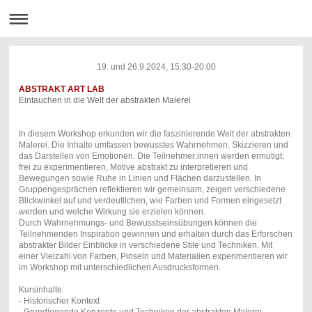
19. und 26.9.2024, 15:30-20:00
ABSTRAKT ART LAB
Eintauchen in die Welt der abstrakten Malerei
In diesem Workshop erkunden wir die faszinierende Welt der abstrakten
Malerei. Die Inhalte umfassen bewusstes Wahrnehmen, Skizzieren und
das Darstellen von Emotionen. Die Teilnehmer:innen werden ermutigt,
frei zu experimentieren, Motive abstrakt zu interpretieren und
Bewegungen sowie Ruhe in Linien und Flächen darzustellen. In
Gruppengesprächen reflektieren wir gemeinsam, zeigen verschiedene
Blickwinkel auf und verdeutlichen, wie Farben und Formen eingesetzt
werden und welche Wirkung sie erzielen können.
Durch Wahrnehmungs- und Bewusstseinsübungen können die
Teilnehmenden Inspiration gewinnen und erhalten durch das Erforschen
abstrakter Bilder Einblicke in verschiedene Stile und Techniken. Mit
einer Vielzahl von Farben, Pinseln und Materialien experimentieren wir
im Workshop mit unterschiedlichen Ausdrucksformen.
Kursinhalte:
- Historischer Kontext
- Grundlegende Konzepte und Techniken der abstrakten Malerei