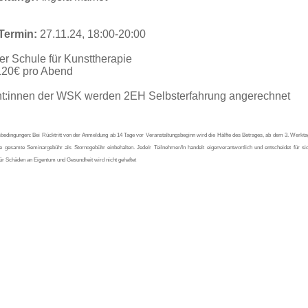
 Termin:
27.11.24, 18:00-20:00
r Schule für Kunsttherapie
120€ pro Abend
nt:innen der WSK werden
2EH Selbsterfahrung angerechnet
bedingungen: Bei Rücktritt von der Anmeldung ab 14 Tage vor Veranstaltungsbeginn wird die Hälfte des Betrages, ab dem 3. Werkta
ie gesamte Seminargebühr als Stornogebühr einbehalten. Jede/r Teilnehmer/In handelt eigenverantwortlich und entscheidet für sic
ür Schäden an Eigentum und Gesundheit wird nicht gehaftet