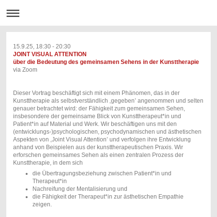
15.9.25, 18:30 - 20:30
JOINT VISUAL ATTENTION
über die Bedeutung des gemeinsamen Sehens in der Kunsttherapie
via Zoom
Dieser Vortrag beschäftigt sich mit einem Phänomen, das in der
Kunsttherapie als selbstverständlich ‚gegeben’ angenommen und selten
genauer betrachtet wird: der Fähigkeit zum gemeinsamen Sehen,
insbesondere der gemeinsame Blick von Kunsttherapeut*in und
Patient*in auf Material und Werk. Wir beschäftigen uns mit den
(entwicklungs-)psychologischen, psychodynamischen und ästhetischen
Aspekten von ‚Joint Visual Attention’ und verfolgen ihre Entwicklung
anhand von Beispielen aus der kunsttherapeutischen Praxis. Wir
erforschen gemeinsames Sehen als einen zentralen Prozess der
Kunsttherapie, in dem sich
die Übertragungsbeziehung zwischen Patient*in und
Therapeut*in
Nachreifung der Mentalisierung und
die Fähigkeit der Therapeut*in zur ästhetischen Empathie
zeigen.