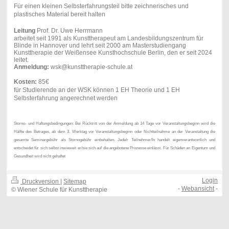
Für einen kleinen Selbsterfahrungsteil bitte zeichnerisches und
plastisches Material bereit halten
Leitung
Prof. Dr. Uwe Herrmann
arbeitet seit 1991 als Kunsttherapeut am Landesbildungszentrum für
Blinde in Hannover und lehrt seit 2000 am Masterstudiengang
Kunsttherapie der Weißensee Kunsthochschule Berlin, den er seit 2024
leitet.
Anmeldung:
wsk@kunsttherapie-schule.at
Kosten:
85€
für Studierende an der WSK können 1 EH Theorie und 1 EH
Selbsterfahrung angerechnet werden
Storno- und Haftungsbedingungen: Bei Rücktritt von der Anmeldung ab 14 Tage vor Veranstaltungsbeginn wird die
Hälfte des Betrages, ab dem 3. Werktag vor Veranstaltungsbeginn oder Nichtteilnahme an der Veranstaltung die
gesamte Seminargebühr als Stornogebühr einbehalten. Jede/r Teilnehmer/In handelt eigenverantwortlich und
entscheidet für sich selbst inwieweit er/sie sich auf die angebotene Prozesse einlässt. Für Schäden an Eigentum und
Gesundheit wird nicht gehaftet
Login
Druckversion
|
Sitemap
-
Webansicht
-
© Wiener Schule für Kunsttherapie