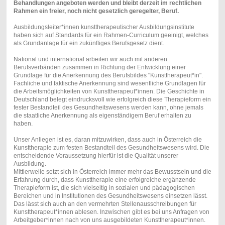
Behandlungen angeboten werden und bleibt derzeit im rechtlichen
Rahmen ein freier, noch nicht gesetzlich geregelter, Beruf.
Ausbildungsleiter*innen kunsttherapeutischer Ausbildungsinstitute
haben sich auf Standards für ein Rahmen-Curriculum geeinigt, welches
als Grundanlage für ein zukünftiges Berufsgesetz dient.
National und international arbeiten wir auch mit anderen
Berufsverbänden zusammen in Richtung der Entwicklung einer
Grundlage für die Anerkennung des Berufsbildes "Kunsttherapeut*in".
Fachliche und faktische Anerkennung sind wesentliche Grundlagen für
die Arbeitsmöglichkeiten von Kunsttherapeut*innen. Die Geschichte in
Deutschland belegt eindrucksvoll wie erfolgreich diese Therapieform ein
fester Bestandteil des Gesundheitswesens werden kann, ohne jemals
die staatliche Anerkennung als eigenständigem Beruf erhalten zu
haben.
Unser Anliegen ist es, daran mitzuwirken, dass auch in Österreich die
Kunsttherapie zum festen Bestandteil des Gesundheitswesens wird. Die
entscheidende Voraussetzung hierfür ist die Qualität unserer
Ausbildung.
Mittlerweile setzt sich in Österreich immer mehr das Bewusstsein und die
Erfahrung durch, dass Kunsttherapie eine erfolgreiche ergänzende
Therapieform ist, die sich vielseitig in sozialen und pädagogischen
Bereichen und in Institutionen des Gesundheitswesens einsetzen lässt.
Das lässt sich auch an den vermehrten Stellenausschreibungen für
Kunsttherapeut*innen ablesen. Inzwischen gibt es bei uns Anfragen von
Arbeitgeber*innen nach von uns ausgebildeten Kunsttherapeut*innen.