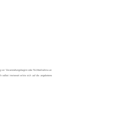
g vor Veranstaltungsbeginn oder Nichtteilnahme an
h selbst inwieweit er/sie sich auf die angebotene