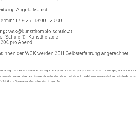
eitung:
Angela Mamot
ermin: 17.9.25, 18:00 - 20:00
ng:
wsk@kunsttherapie-schule.at
r Schule für Kunsttherapie
120€ pro Abend
nt:innen der WSK werden
2EH Selbsterfahrung angerechnet
bedingungen: Bei Rücktritt von der Anmeldung ab 14 Tage vor Veranstaltungsbeginn wird die Hälfte des Betrages, ab dem 3. Werkta
ie gesamte Seminargebühr als Stornogebühr einbehalten. Jede/r Teilnehmer/In handelt eigenverantwortlich und entscheidet für sic
ür Schäden an Eigentum und Gesundheit wird nicht gehaftet