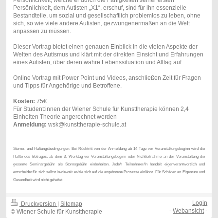
Persönlichkeit, dem Autisten „X1“, erschuf, sind für ihn essenzielle
Bestandteile, um sozial und gesellschaftlich problemlos zu leben, ohne
sich, so wie viele andere Autisten, gezwungenermaßen an die Welt
anpassen zu müssen.
Dieser Vortrag bietet einen genauen Einblick in die vielen Aspekte der
Welten des Autismus und klärt mit der direkten Einsicht und Erfahrungen
eines Autisten, über deren wahre Lebenssituation und Alltag auf.
Online Vortrag mit Power Point und Videos, anschließen Zeit für Fragen
und Tipps für Angehörige und Betroffene.
Kosten:
75€
Für Student:innen der Wiener Schule für Kunsttherapie können 2,4
Einheiten Theorie angerechnet werden
Anmeldung:
wsk@kunsttherapie-schule.at
Storno- und Haftungsbedingungen: Bei Rücktritt von der Anmeldung ab 14 Tage vor Veranstaltungsbeginn wird die
Hälfte des Betrages, ab dem 3. Werktag vor Veranstaltungsbeginn oder Nichtteilnahme an der Veranstaltung die
gesamte Seminargebühr als Stornogebühr einbehalten. Jede/r Teilnehmer/In handelt eigenverantwortlich und
entscheidet für sich selbst inwieweit er/sie sich auf die angebotene Prozesse einlässt. Für Schäden an Eigentum und
Gesundheit wird nicht gehaftet
Login
Druckversion
|
Sitemap
-
Webansicht
-
© Wiener Schule für Kunsttherapie