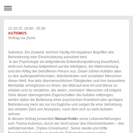
15.10.25, 18:00 - 20:30
AUTISMUS
Vortrag via Zoom
Autismus. Ein Zustand, welcher häufig mit negativen Begriffen wie
Behinderung oder Einschränkung assoziiert wird.
In der Psychologie als tiefgreifende Entwicklungsstörung klassifiziert,
wirkt sich Autismus tiefgreifend auf die Intelligenz, die Wahrnehmung
und den Alltag der betroffenen Person aus. Dabei zählen Autisten aber
zu den außergewöhnlichsten, talentiertesten und sozialsten Menschen
dieser Welt. Ihre teils übermenschlichen Fähigkeiten und ihre besondere
Mentalität, ermöglichen es ihnen, die Welt auf eine Art und Weise zu
erleben und zu verstehen, die vielen „normalen“ Menschen oft entgeht.
Viele dieser überragenden Eigenschaften die Autisten mitbringen,
werfen dabei die Betitelung einer psychischen Krankheit oder geistigen
Behinderung mehr als nur ins fragliche und sorgen für eine Verhärtung
des simplen Ziels von Akzeptanz, nach dem sich so viele Autisten
sehnen.
In diesem Vortrag präsentiert
Manuel Koller
seine Lebenserfahrungen
zum Thema Autismus, durch die Sicht seiner drei Persönlichkeiten – des
selbsternannten „Triplex-Universums“. Seine zweite und dritte
Persönlichkeit, welche er durch die Fähigkeiten seiner ersten